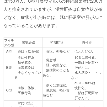
は150万人、C型肝炎ウィルスの持続感染者は200万
人と推定されていますが、慢性肝炎は自覚症状が殆
どなく、症状が出た時には、既に肝硬変や肝がんに
なっていることがあります。
ウィル
感染経路
初期症状
慢性化
スの型
A型
経口（飲食物）
黄疸、発熱など
ほとんどない
主に性行為
10％は慢性化。
倦怠感、
母子感染、
一部は肝硬変や
軽い黄疸など。
B型
血液感染は
肝がんに。
無症状のことも
少なくなってい
成人感染・・・し
ある。
る
ない
50％～80％は
多くは無症状。
血液、体液、
慢性化。
C型
倦怠感、軽い黄
医療行為
一部は肝硬変や
疸など
肝がんに。
常にB型と