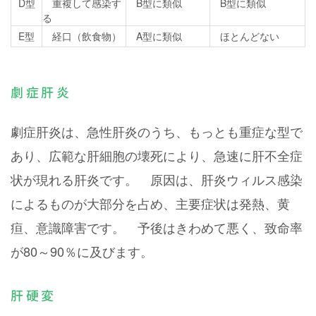
D型
重複して感染す
B型に類似
B型に類似
る
E型
経口（飲食物）
A型に類似
ほとんどない
劇症肝炎
劇症肝炎は、急性肝炎のうち、もっとも重症な型で
あり、広範な肝細胞の壊死により、急速に肝不全症
状が現れる肝炎です。 原因は、肝炎ウィルス感染
によるものが大部分を占め、主要症状は発熱、黄
疸、意識障害です。 予後はきわめて悪く、致命率
が80～90％に及びます。
肝硬変